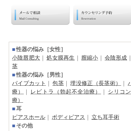
■
性器の悩み［女性］
小陰唇肥大
｜
処女膜再生
｜
膣縮小
｜
会陰形成
茎
■
性器の悩み［男性］
パイプカット
｜
包茎
｜
埋没修正（長茎術）
｜
療）
｜
レビトラ（勃起不全治療）
｜
シリコ
療）
■
耳
ピアスホール
｜
ボディピアス
｜
立ち耳手術
■
その他